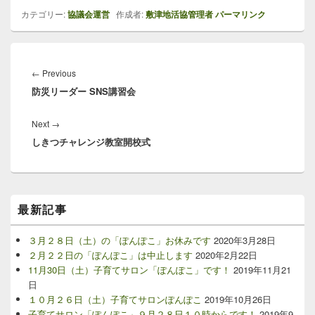
カテゴリー:
協議会運営
作成者:
敷津地活協管理者
パーマリンク
投
稿
←
Previous
Previous
ナ
防災リーダー SNS講習会
post:
ビ
ゲ
Next
→
Next
ー
しきつチャレンジ教室開校式
post:
シ
ョ
ン
メ
最新記事
イ
ン
サ
３月２８日（土）の「ぽんぽこ」お休みです
2020年3月28日
イ
２月２２日の「ぽんぽこ」は中止します
2020年2月22日
ド
11月30日（土）子育てサロン「ぽんぽこ」です！
2019年11月21
バ
日
ー
１０月２６日（土）子育てサロンぽんぽこ
2019年10月26日
ウ
子育てサロン「ぽんぽこ」９月２８日１０時からです！
2019年9
ィ