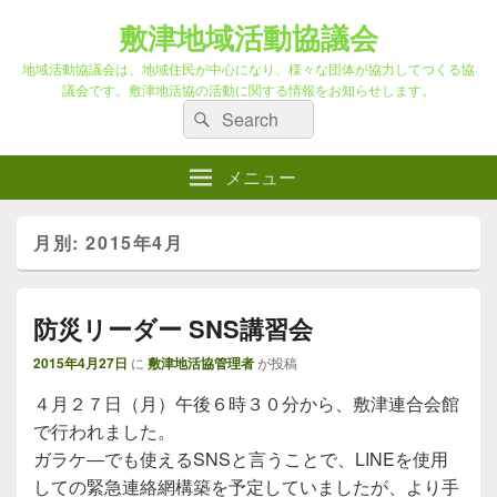
敷津地域活動協議会
地域活動協議会は、地域住民が中心になり、様々な団体が協力してつくる協
議会です。敷津地活協の活動に関する情報をお知らせします。
検
検
索
索
対
メニュー
象:
月別: 2015年4月
防災リーダー SNS講習会
2015年4月27日
に
敷津地活協管理者
が投稿
４月２７日（月）午後６時３０分から、敷津連合会館
で行われました。
ガラケ―でも使えるSNSと言うことで、LINEを使用
しての緊急連絡網構築を予定していましたが、より手