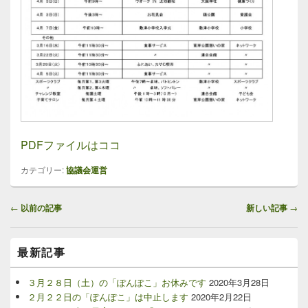
PDFファイルはココ
カテゴリー:
協議会運営
投
←
以前の記事
新しい記事
→
稿
ナ
メ
ビ
最新記事
イ
ゲ
ン
ー
サ
３月２８日（土）の「ぽんぽこ」お休みです
2020年3月28日
イ
シ
２月２２日の「ぽんぽこ」は中止します
2020年2月22日
ド