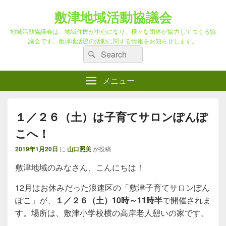
敷津地域活動協議会
地域活動協議会は、地域住民が中心になり、様々な団体が協力してつくる協
議会です。敷津地活協の活動に関する情報をお知らせします。
検
検
索
索
対
メニュー
象:
１／２６（土）は子育てサロンぽんぽ
こへ！
2019年1月20日
に
山口照美
が投稿
敷津地域のみなさん、こんにちは！
12月はお休みだった浪速区の「敷津子育てサロンぽん
ぽこ」が、
１／２６（土）10時～11時半
で開催されま
す。場所は、敷津小学校横の高岸老人憩いの家です。